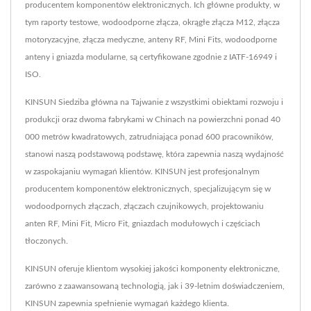
producentem komponentów elektronicznych. Ich główne produkty, w
tym raporty testowe, wodoodporne złącza, okrągłe złącza M12, złącza
motoryzacyjne, złącza medyczne, anteny RF, Mini Fits, wodoodporne
anteny i gniazda modularne, są certyfikowane zgodnie z IATF-16949 i
ISO.
KINSUN Siedziba główna na Tajwanie z wszystkimi obiektami rozwoju i
produkcji oraz dwoma fabrykami w Chinach na powierzchni ponad 40
000 metrów kwadratowych, zatrudniająca ponad 600 pracowników,
stanowi naszą podstawową podstawę, która zapewnia naszą wydajność
w zaspokajaniu wymagań klientów. KINSUN jest profesjonalnym
producentem komponentów elektronicznych, specjalizującym się w
wodoodpornych złączach, złączach czujnikowych, projektowaniu
anten RF, Mini Fit, Micro Fit, gniazdach modułowych i częściach
tłoczonych.
KINSUN oferuje klientom wysokiej jakości komponenty elektroniczne,
zarówno z zaawansowaną technologią, jak i 39-letnim doświadczeniem,
KINSUN zapewnia spełnienie wymagań każdego klienta.