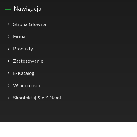
Nawigacja
Strona Główna
Firma
Produkty
Zastosowanie
E-Katalog
Wiadomości
Skontaktuj Się Z Nami
Copyright © 2026
KINSUN Industries Inc.
All Rights Reserved.
Consulted & Designed by
Ready-Market