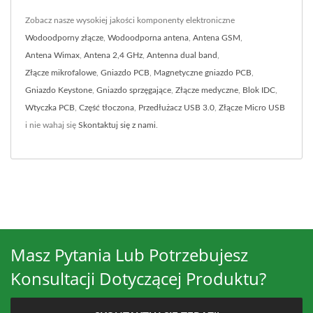
Zobacz nasze wysokiej jakości komponenty elektroniczne
Wodoodporny złącze
,
Wodoodporna antena
,
Antena GSM
,
Antena Wimax
,
Antena 2,4 GHz
,
Antenna dual band
,
Złącze mikrofalowe
,
Gniazdo PCB
,
Magnetyczne gniazdo PCB
,
Gniazdo Keystone
,
Gniazdo sprzęgające
,
Złącze medyczne
,
Blok IDC
,
Wtyczka PCB
,
Część tłoczona
,
Przedłużacz USB 3.0
,
Złącze Micro USB
i nie wahaj się
Skontaktuj się z nami
.
Masz Pytania Lub Potrzebujesz
Konsultacji Dotyczącej Produktu?