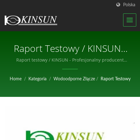
Polska
Raport Testowy / KINSUN -
Profesjonalny Producent
Raport testowy / KINSUN - Profesjonalny producent
komponentów elektronicznych.
Komponentów
Home
/
Kategoria
/
Wodoodporne Złącze
/
Raport Testowy
Elektronicznych.