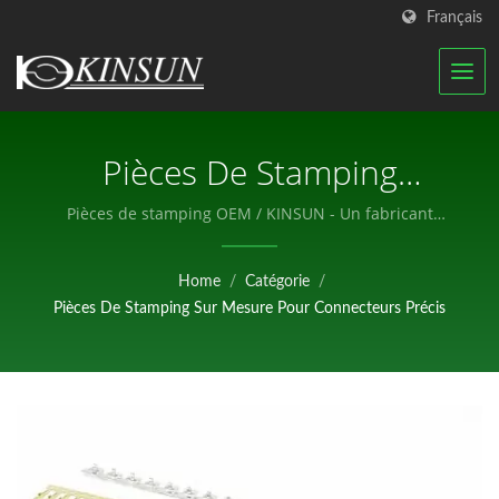
Français
Pièces De Stamping
Précises Sur Mesure /
Pièces de stamping OEM / KINSUN - Un fabricant
professionnel de composants électroniques.
KINSUN - Un Fabricant
Home
/
Catégorie
/
Professionnel De
Pièces De Stamping Sur Mesure Pour Connecteurs Précis
Composants
Électroniques.