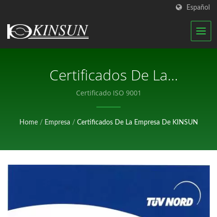
Español
Certificados De La
Empresa De KINSUN |
Certificado ISO 9001
Fabricante De Antenas RF
Home
/
Empresa
/
Certificados De La Empresa De KINSUN
Certificadas Y Conectores
A Prueba De Agua |
KINSUN