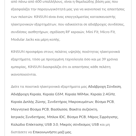
από πάνω από 600 υπαλλήλους, είναι η θεμελιώδης βάση μας που
εξασφαλίζει την παραγωγικότητά μας για να ικανοποιεί τις απαιτήσεις
των πελατών. KINSUN είναι ένας επαγγελματίας κατασκευαστής
ηλεκτρονικών εξαρτημάτων, που ειδικεύεται σε αδιάβροχες συνδέσεις,
συνδέσεις αισθητήρων, σχεδίαση RF κεραιών, Mini Fit, Micro Fit,
Modular Jacks και μέρη κοπής.
KINSUN προσφέρει στους πελάτες υψηλής ποιότητας ηλεκτρονικά
εξαρτήματα, τόσο με προηγμένη τεχνολογία όσο και με 39 χρόνια
εμπειρίας, KINSUN διασφαλίζει ότι οι απαιτήσεις κάθε πελάτη
ικανοποιούνται.
Δείτε τα ποιοτικά ηλεκτρονικά εξαρτήματα μας
Αδιάβροχη Σύνδεση
,
Αδιάβροχη Κεραία
,
Κεραία GSM
,
Κεραία WiMax
,
Κεραία 2.4GHz
,
Κεραία Διπλής Ζώνης
,
Συνδετήρας Μικροκυμάτων
,
Βύσμα PCB
,
Μαγνητικό Βύσμα PCB
,
Βασίλισσα
,
Βακέτα συζεύκτη
,
Ιατρικός Συνδετήρας
,
Μπλοκ IDC
,
Βύσμα PCB
,
Μέρος Σφράγισης
,
Καλώδιο Επέκτασης USB 3.0
,
Μικρός σύνδεσμος USB
και μη
διστάσετε να
Επικοινωνήστε μαζί μας
.