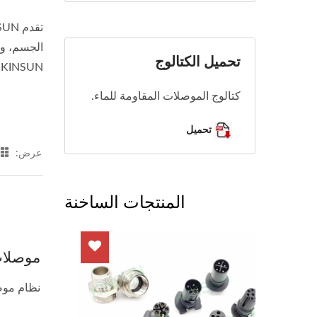
تحميل الكتالوج
KINSUN. إذا كانت لديك أي أسئلة حول موصلات M12 الدائرية المقاومة للماء من KINSUN، فلا تتردد في الاتصال بنا.
كتالوج الموصلات المقاومة للماء.
تحميل
عرض:
المنتجات الساخنة
موصلات M12 لتركيب ا
نظام موصل M12 من KINSUN لأتمتة الصناعة 