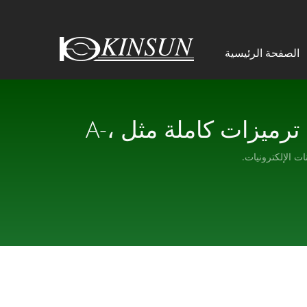
الصفحة الرئيسية
موصلات M12 الدائرية المقاومة للماء من KINSUN. هناك ترميزات كاملة مثل A-،