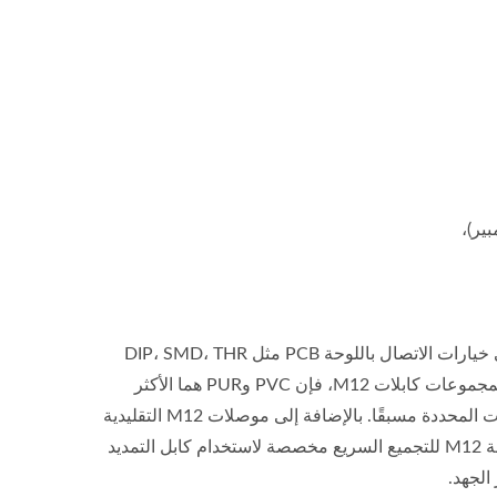
موصل لوحة التركيب M12 يأتي إما بتكوين مستقيم أو بزاوية قائمة، بالإضافة إلى خيارات الاتصال باللوحة PCB مثل DIP، SMD، THR
(PIP)، أو توصيل الأسلاك باللوحة، مما يوفر للمصممين حلولاً متنوعة. فيما يتعلق بمجموعات كابلات M12، فإن PVC وPUR هما الأكثر
شيوعًا مع موصلات M12. 0.5 و 1 و 1.5 و 2 متر، وما إلى ذلك، هي أطوال الكابلات المحددة مسبقًا. بالإضافة إلى موصلات M12 التقليدية
ذات قفل البرغي، هناك إصدارات ذات قفل سريع وإصدارات دفع وسحب. مجموعة M12 للتجميع السريع مخصصة لاستخدام كابل التمديد
الجهد.