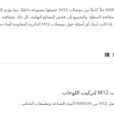
تقدم KINSUN حلاً كاملاً من موصلات M12. جميعها مصنوع
للوحات
وتطبيقات التحكم...