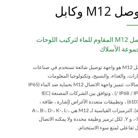
 M12 وكابل
موصل M12 المقاوم للماء لتركيب اللوحات
موعة الأسلاك
موصل M12 هو واجهة توصيل شائعة تستخدم في صناعات
رات، والغذاء، والنسيج، وتكنولوجيا المعلومات
والاتصالات. تتميز واجهة الاتصال M12 بحماية ضد الماء (IP65
/ IP68 / IP69K) ، وتوافق بين الشركات المصنعة (IEC
61076-2) ، وتطبيقات متعددة الأغراض (إشارة ، طاقة ،
شبكة). الترميزات القياسية لـ M12 هي A-، B-، D-، K-، L-،
X-، S-، و Y. لكل ترميز وظيفة محددة ولا يمكنه الاتصال
تفاعلي لمنع سوء الاستخدام.