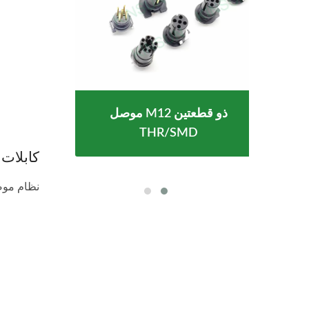
موصل M12 ذو قطعتين
USB Type- مقاوم للماء
THR/SMD
كابلات M12
نظام موصل M12 من KINSUN لأتمتة الصناعة 