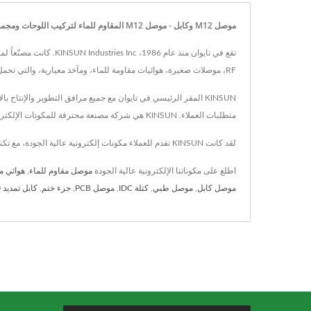
موصل M12 وكابل - موصل M12 المقاوم للماء لتركيب اللوحات ومجموعة الأسلاك | مصنع الموصلات المقاومة للماء والمآخذ المودولية من تايوان | KINSUN
RF، موصلات صغيرة، هوائيات مقاومة للماء، ومآخذ معيارية، والتي تحمل شهادات IATF-16949 وISO.
متطلبات العملاء. KINSUN هي شركة مصنعة محترفة للمكونات الإلكترونية، متخصصة في الموصلات المقاومة للماء، موصلات المستشعر، تصميم الهوائيات RF، Mini Fit، Micro Fit، المقابس المودولية وأجزاء الدرفلة.
لقد كانت KINSUN تقدم للعملاء مكونات إلكترونية عالية الجودة، مع تكنولوجيا متقدمة و39 عامًا من الخبرة، تضمن KINSUN تلبية احتياجات كل عميل.
اطلع على مكوناتنا الإلكترونية عالية الجودة
موصل مقاوم للماء
,
هوائي م
موصل كابل
,
موصل طبي
,
كتلة IDC
,
موصل PCB
,
جزء ختم
,
كابل تمديد USB 3.0