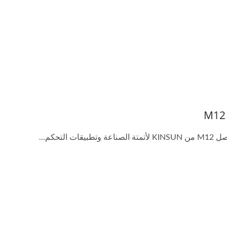
موصل M12 ذو قط
موصل USB Type-C مقاوم للماء
THR/SMD
IP68
وتطبيقات التحكم...