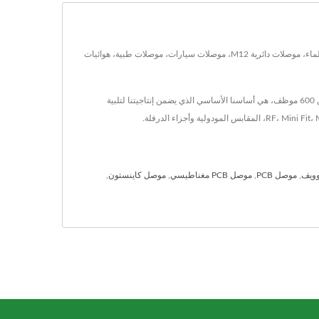
تقع في تايوان منذ عام 1986، KINSUN Industries Inc. كانت مصنّعاً لمكونات إلكترونية. تشمل منتجاتها الرئيسية، بما في ذلك موصل M12 وكابل، موصلات مقاومة للماء، موصلات دائرية M12، موصلات سيارات، موصلات طبية، هوائيات
KINSUN المقر الرئيسي في تايوان مع جميع مرافق التطوير والإنتاج بالإضافة إلى مصنعين آخرين في الصين على مساحة تزيد عن 40,000 متر مربع، يعمل بها أكثر من 600 موظف، هي أساسنا الأساسي الذي يضمن إنتاجيتنا لتلبية
وويف
,
موصل PCB
,
موصل PCB مغناطيسي
,
موصل كاينستون
,