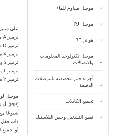
موصل مقاوم للماء
موصل RJ
على سبيل 
ترميز A مخصص للإشارة والبيانات (4A / 250V)،
هوائي RF
ترميز D مخصص للشبكة وإيثرنت (4A / 250V)،
ترميز X مخصص لبيانات CAT6A عالية السرعة (10Gbit، 0.5A / 48V)،
موصل تكنولوجيا المعلومات
ترميز S و K مخصص لمحركات التيار المتردد ومصادر الطاقة (630 فولت / 12 أمبير)،
والاتصالات
ترميز L مخصص لمحركات التيار المستمر والمحركات (63 فولت / 16 أمبير)،
أجزاء ختم مخصصة للموصلات
ترميز Y يجمع الطاقة (30 فولت / 6 أمبير) والبيانات (0.5 أمبير) في موصل واحد.
الدقيقة
تجميع الكابلات
قطع التشغيل وحقن البلاستيك
أو تجميع ا