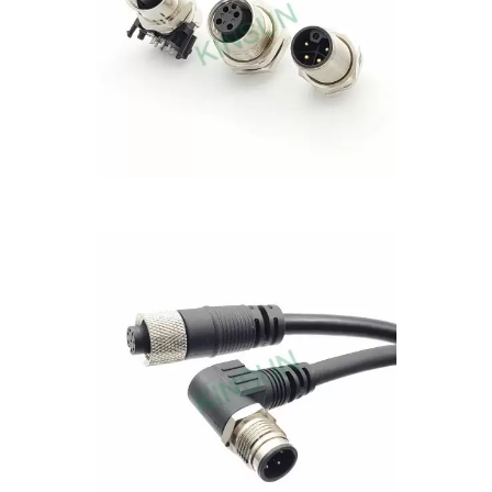
عتين
موصل USB Type-C مقاوم للماء
IP68