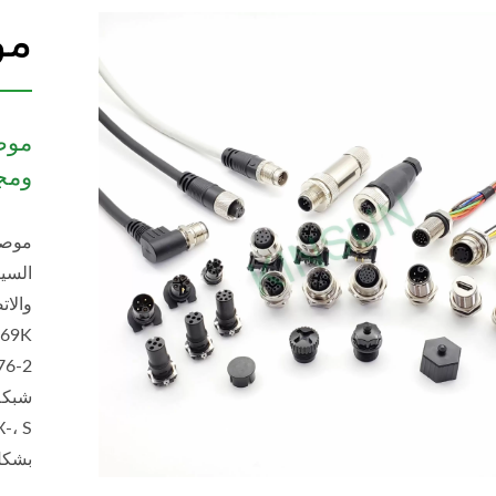
موصل
ومج
السيا
بشكل 